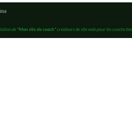
lité
éation de
"Mon site de coach"
créateurs de site web pour les coachs bie