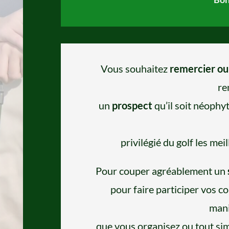
Vous souhaitez
remercier ou 
re
un
prospect
qu’il soit néophyte
privilégié du golf les mei
Pour couper agréablement un
pour faire participer vos c
mani
que vous organisez ou tout sim