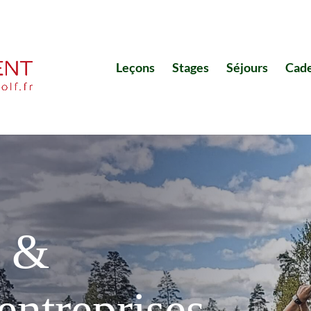
Leçons
Stages
Séjours
Cad
s &
entreprises