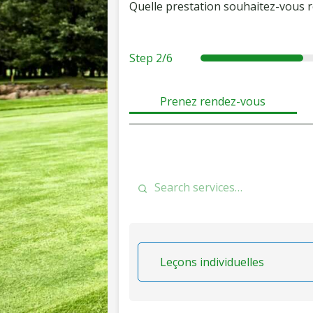
Quelle prestation souhaitez-vous r
Step
2/6
f
s
d
o
e
a
Prenez rendez-vous
r
r
t
e
v
e
c
i
a
c
s
e
t
s
Leçons individuelles