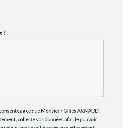
e ?
s consentez à ce que Monsieur Gilles ARNAUD,
itement, collecte vos données afin de pouvoir
e valoir votre droit d’accès ou d’effacement,