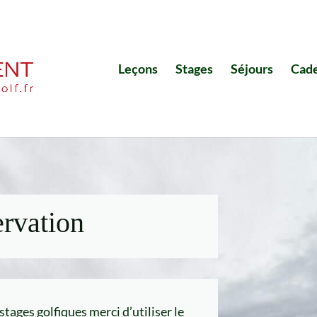
Leçons
Stages
Séjours
Cad
ervation
ages golfiques merci d’utiliser le