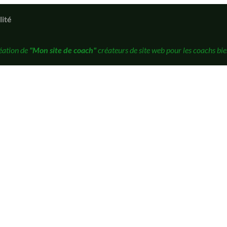
lité
éation de
"Mon site de coach"
créateurs de site web pour les coachs bie