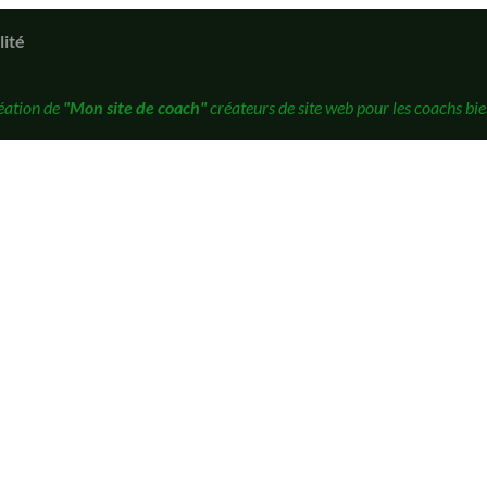
lité
éation de
"Mon site de coach"
créateurs de site web pour les coachs bie