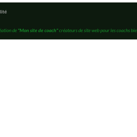
lité
éation de
"Mon site de coach"
créateurs de site web pour les coachs bie