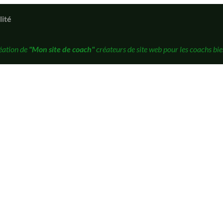
lité
éation de
"Mon site de coach"
créateurs de site web pour les coachs bie