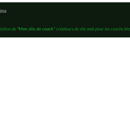
lité
éation de
"Mon site de coach"
créateurs de site web pour les coachs bie