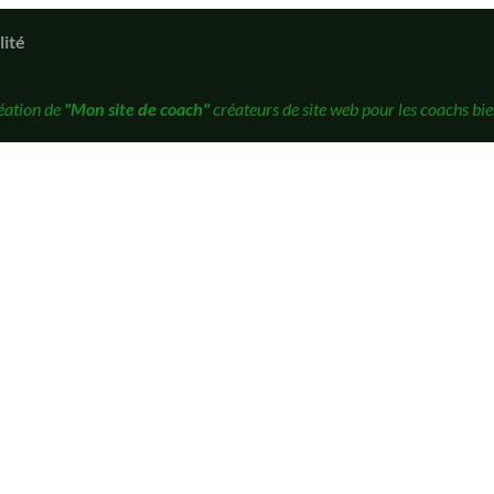
lité
éation de
"Mon site de coach"
créateurs de site web pour les coachs bie