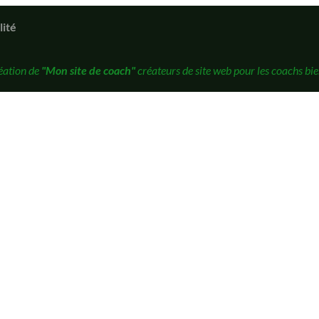
lité
éation de
"Mon site de coach"
créateurs de site web pour les coachs bie