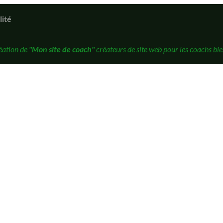
lité
éation de
"Mon site de coach"
créateurs de site web pour les coachs bie