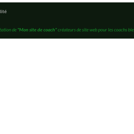
lité
éation de
"Mon site de coach"
créateurs de site web pour les coachs bie