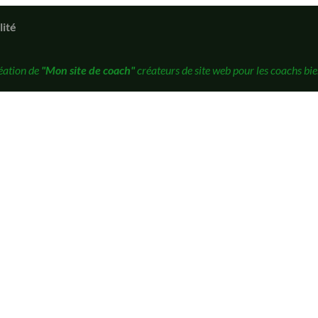
lité
éation de
"Mon site de coach"
créateurs de site web pour les coachs bie