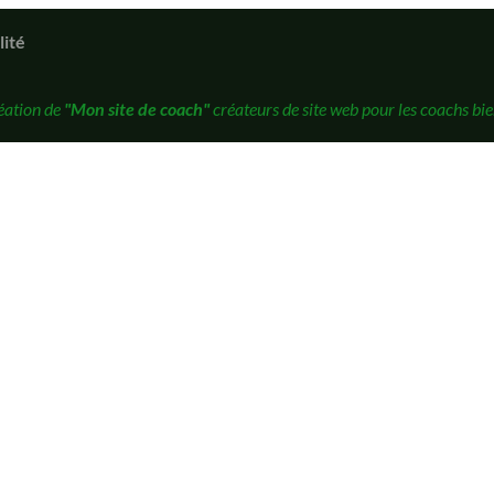
lité
éation de
"Mon site de coach"
créateurs de site web pour les coachs bie