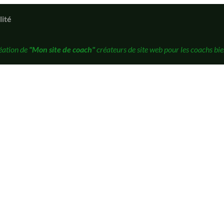
lité
éation de
"Mon site de coach"
créateurs de site web pour les coachs bie