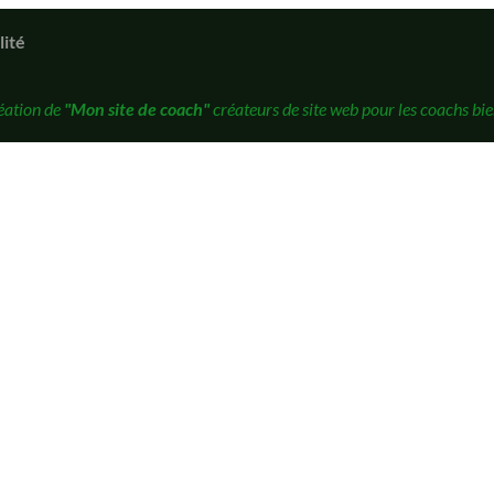
lité
éation de
"Mon site de coach"
créateurs de site web pour les coachs bie