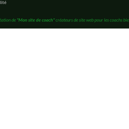
lité
éation de
"Mon site de coach"
créateurs de site web pour les coachs bie