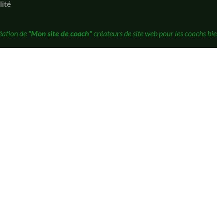
lité
éation de
"Mon site de coach"
créateurs de site web pour les coachs bie