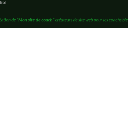
lité
éation de
"Mon site de coach"
créateurs de site web pour les coachs bie